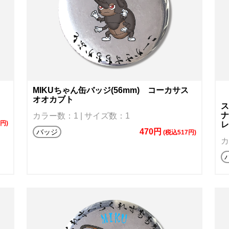
MIKUちゃん缶バッジ(56mm) コーカサス
オオカブト
ス
ナ
カラー数：1 | サイズ数：1
0円)
レ
470円
バッジ
(税込517円)
カ