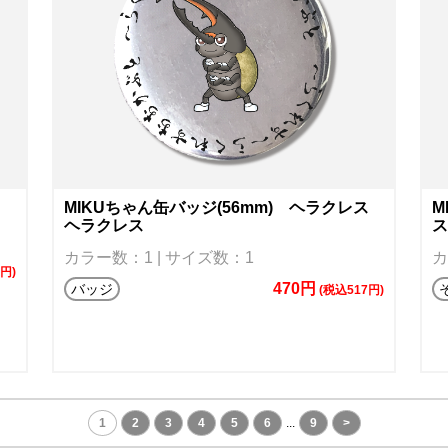
し
MIKUちゃん缶バッジ(56mm) ヘラクレス
M
ヘラクレス
ス
カラー数：1 | サイズ数：1
カ
円)
470円
バッジ
(税込517円)
1
2
3
4
5
6
...
9
>